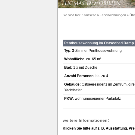
Sie sind hier:
Startseite
»
Ferienwohnungen
»
Übe
Penthousewohnung im Ostseebad Damp
Typ
:
3
-Zimmer Penthousewohnung
Wohnfläche
: ca. 65 m²
Bad:
1 x mit Dusche
Anzahl Personen:
bis zu 4
Gebäude:
Ostseeresidenz im Zentrum, dire
Yachthafen
PKW:
wohnungseigener Parkplatz
weitere Informationen:
Klicken Sie bitte auf z. B. Ausstattung, Pr