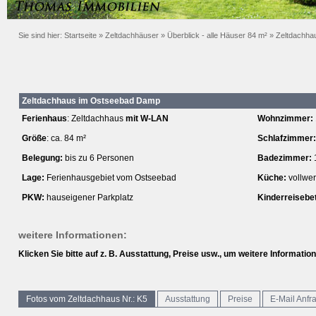
Sie sind hier:
Startseite
»
Zeltdachhäuser
»
Überblick - alle Häuser 84 m²
»
Zeltdachhau
Zeltdachhaus im Ostseebad Damp
Ferienhaus
: Zeltdachhaus
mit W-LAN
Wohnzimmer:
Größe
: ca. 84 m²
Schlafzimmer:
Belegung:
bis zu 6 Personen
Badezimmer:
Lage:
Ferienhausgebiet vom Ostseebad
Küche:
vollwe
PKW:
hauseigener Parkplatz
Kinderreisebet
weitere Informationen:
Klicken Sie bitte auf z. B. Ausstattung, Preise usw., um weitere Informatio
Fotos vom Zeltdachhaus Nr.: K5
Ausstattung
Preise
E-Mail Anfr